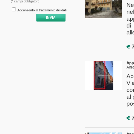
Ne
ne
ap
di
all
7
App
Alfe
Ap
Via
co
al
pos
7