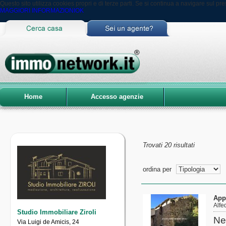
Questo sito utilizza cookies propri e di terze parti. Se si continua a navigare sul pres
MAGGIORI INFORMAZIONI
OK
Home
Accesso agenzie
Trovati 20 risultati
ordina per
App
Alfe
Studio Immobiliare Ziroli
Ne
Via Luigi de Amicis, 24