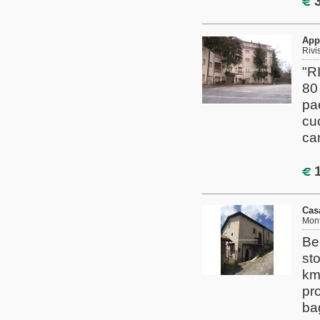
3
App
Rivi
"R
80
pa
cu
ca
1
Cas
Mont
Be
st
km
pro
bag