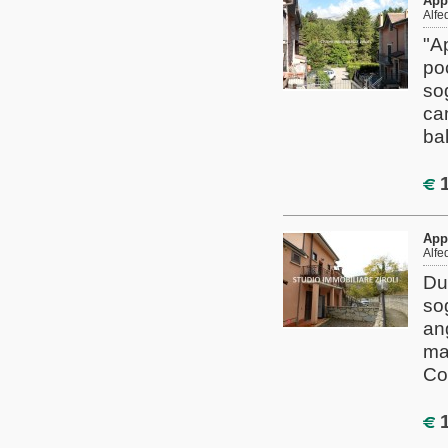
App
Alfe
"A
po
so
ca
ba
1
App
Alfe
Du
so
an
ma
Co
1