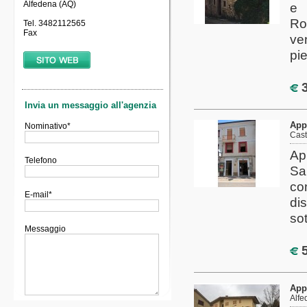
Alfedena (AQ)
e 
Ro
Tel. 3482112565
Fax
ven
pie
3
App
Cast
Ap
Sa
co
di
so
5
App
Alfe