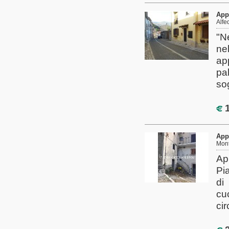
App
Alfe
"N
ne
ap
pa
so
1
App
Mont
Ap
Pi
di
cu
cir