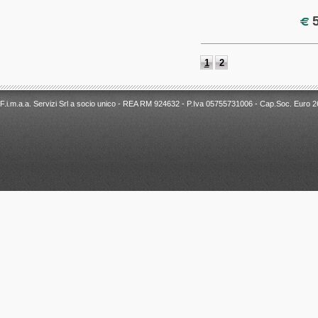
5
F.i.m.a.a. Servizi Srl a socio unico - REA RM 924632 - P.Iva 05755731006 - Cap.Soc. Euro 26