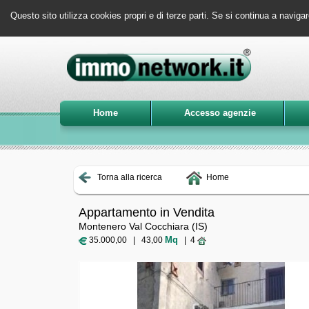
Questo sito utilizza cookies propri e di terze parti. Se si continua a navigar
Home
Accesso agenzie
Torna alla ricerca
Home
Appartamento in Vendita
Montenero Val Cocchiara (IS)
Mq
35.000,00 | 43,00
| 4