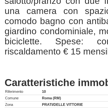
salotto/pranzo con due 
una camera con spazi
comodo bagno con antibagn
giardino condominiale, mo
biciclette. Spese: 
riscaldamento € 15 mensil
Caratteristiche immob
Riferimento
10
Comune
Roma (RM)
Zona
PRATI/DELLE VITTORIE