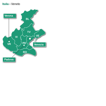
Italia
› Veneto
Verona
BL
TV
VE
VI
PD
VR
Venezia
RO
Padova