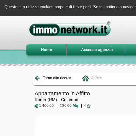
Questo sito utilizza cookies propri e di terze parti. Se si continua a navigar
Home
Accesso agenzie
Torna alla ricerca
Home
Appartamento in Affitto
Roma (RM) - Colombo
Mq
1.400,00 | 120,00
| 4