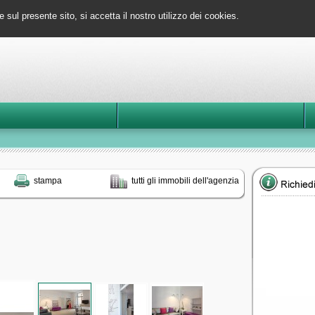
e sul presente sito, si accetta il nostro utilizzo dei cookies.
stampa
tutti gli immobili dell'agenzia