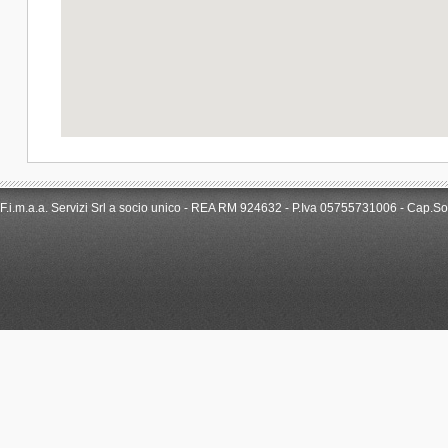
F.i.m.a.a. Servizi Srl a socio unico - REA RM 924632 - P.Iva 05755731006 - Cap.Soc