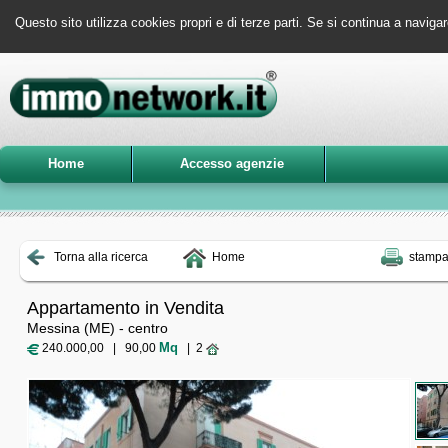
Questo sito utilizza cookies propri e di terze parti. Se si continua a navigar
Home
Accesso agenzie
Torna alla ricerca
Home
stamp
Appartamento in Vendita
Messina (ME) - centro
Mq
240.000,00 | 90,00
| 2