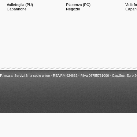
F.i.m.a.a. Servizi Srl a socio unico - REA RM 924632 - P.Iva 05755731006 - Cap.Soc. Euro 26